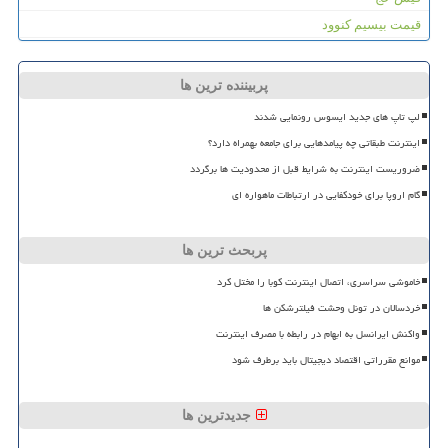
قیمت بیسیم کنوود
پربیننده ترین ها
لپ تاپ های جدید ایسوس رونمایی شدند
اینترنت طبقاتی چه پیامدهایی برای جامعه بهمراه دارد؟
ضروریست اینترنت به شرایط قبل از محدودیت ها برگردد
گام اروپا برای خودکفایی در ارتباطات ماهواره ای
پربحث ترین ها
خاموشی سراسری، اتصال اینترنت کوبا را مختل کرد
خردسالان در تونل وحشت فیلترشکن ها
واکنش ایرانسل به ابهام در رابطه با مصرف اینترنت
موانع مقرراتی اقتصاد دیجیتال باید برطرف شود
جدیدترین ها