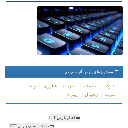
موضوع های پارس آی سی تی
شركت
خدمات
اینترنت
فناوری
تولید
سایت
دیجیتال
رپورتاژ
اخبار پارس ICT
صفحه اصلی پارس ICT