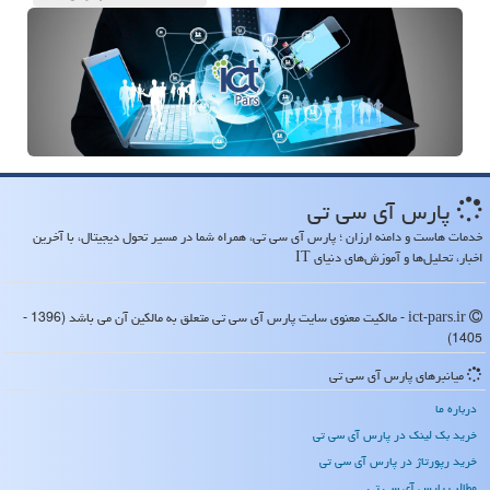
پارس آی سی تی
خدمات هاست و دامنه ارزان ؛ پارس آی سی تی، همراه شما در مسیر تحول دیجیتال، با آخرین
اخبار، تحلیل‌ها و آموزش‌های دنیای IT
ict-pars.ir - مالکیت معنوی سایت پارس آی سی تی متعلق به مالکین آن می باشد (1396 -
1405)
میانبرهای پارس آی سی تی
درباره ما
خرید بک لینک در پارس آی سی تی
خرید رپورتاژ در پارس آی سی تی
مطالب پارس آی سی تی