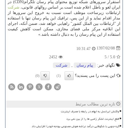
استقرار سرورهای شبكه توزیع محتوای پیام رسان تلگرام(CDN) در
ایران لغو و باطل اعلام شده است.بر اساس روالهای قانونی،
شركت
ارتباطات زیرساخت موظف است نسبت به خروج این سرورها از
مدار اقدام نماید و از این پس، ترافیك این پیام رسان تنها با استفاده
از "ارتباطات بین الملل كشور" راهیابی خواهد شد، ضمن آنكه، اجرای
این ابلاغیه مركز ملی فضای مجازی، ممكن است كاهش كیفیت
استفاده از این پیام رسان را به دنبال داشته باشد.»
1397/02/08
10:31:47
2452
5
/
5.0
تگهای خبر:
پیام رسان
,
شركت
این پست را می پسندید؟
(0)
(1)
X
تازه ترین مطالب مرتبط
واکنش ایرانسل به ابهام در رابطه با مصرف اینترنت
قطع اینترنت لشکر زامبی ها را از بین نمی برد
کره جنوبی با شکوفایی درآمد تراشه هوش مصنوعی بودجه خودرا افزایش داد