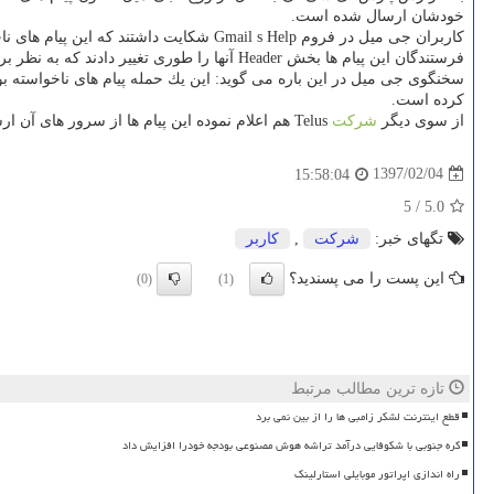
خودشان ارسال شده است.
كاربران جی میل در فروم Gmail s Help شكایت داشتند كه این پیام های ناخواسته درحالی ارسال شده كه آنها فرایند احراز هویت دو مرحله ای را فعال و پسوردهای خویش را تغییر داده اند.
فرستندگان این پیام ها بخش Header آنها را طوری تغییر دادند كه به نظر برسد از ایمیل خود
سخنگوی جی میل در این باره می گوید: این یك حمله پیام های ناخواسته ب
كرده است.
از سوی دیگر
شركت
Telus هم اعلام نموده این پیام ها از سرور های آن ارسال نشده و درحال بررسی و حل این مشكل است.
1397/02/04
15:58:04
5
/
5.0
تگهای خبر:
شركت
,
كاربر
این پست را می پسندید؟
(0)
(1)
تازه ترین مطالب مرتبط
قطع اینترنت لشکر زامبی ها را از بین نمی برد
کره جنوبی با شکوفایی درآمد تراشه هوش مصنوعی بودجه خودرا افزایش داد
راه اندازی اپراتور موبایلی استارلینک