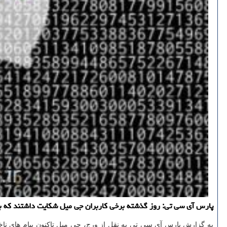
پارس آی سی تی: روز گذشته برخی كاربران جی میل شكایت داشتند كه با 