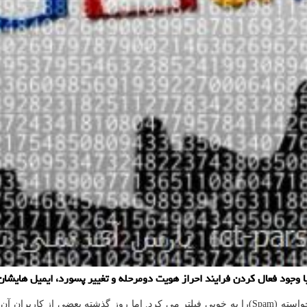
وجود فعال كردن فرایند احراز هویت دومرحله و تغییر پسورد، ایمیل هایشان
به گزارش پارس آی سی تی به نقل از ورج، جی میل تاكنون پیام های ناخواسته (Spam)را به خوبی فیلتر م