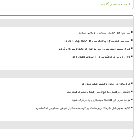
قیمت بیسیم کنوود
لپ تاپ های جدید ایسوس رونمایی شدند
اینترنت طبقاتی چه پیامدهایی برای جامعه بهمراه دارد؟
ضروریست اینترنت به شرایط قبل از محدودیت ها برگردد
گام اروپا برای خودکفایی در ارتباطات ماهواره ای
خردسالان در تونل وحشت فیلترشکن ها
واکنش ایرانسل به ابهام در رابطه با مصرف اینترنت
موانع مقرراتی اقتصاد دیجیتال باید برطرف شود
تاکید مدیرعامل شرکت زیرساخت بر توسعه دستیار هوش مصنوعی اختصاصی