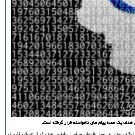
 هدف یك حمله پیام های ناخواسته قرار گرفته است.
ی كرد. اما روز گذشته بعضی از كاربران آن اعلام نموده اند ایمیل هایشان مملو از تبلیغاتی شده كه از حساب كاربری