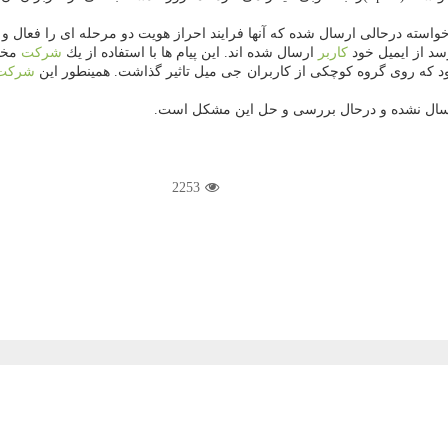
كاربر
ارسال شده اند. این پیام ها با استفاده از یك
شركت
مخابرات
ود كه روی گروه كوچكی از كاربران جی میل تاثیر گذاشت. همینطور این
شركت
2253