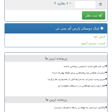
= ۶ بعلاوه ۴
ثبت نظر
لینک دوستان پارس آی سی تی
فیش حج
قیمت بیسیم کنوود
پربیننده ترین ها
لپ تاپ های جدید ایسوس رونمایی شدند
اینترنت طبقاتی چه پیامدهایی برای جامعه بهمراه دارد؟
ضروریست اینترنت به شرایط قبل از محدودیت ها برگردد
گام اروپا برای خودکفایی در ارتباطات ماهواره ای
پربحث ترین ها
واکنش ایرانسل به ابهام در رابطه با مصرف اینترنت