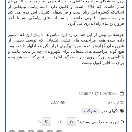
چون به شكلی مزاحمت تلفنی به حساب می آید و مزاحت تلفنی هم
سال هاست كه خلاف است و قانون دارد. البته پیامك تبلیغاتی از
آنجائیكه گستره اش زیاد است و فرآیندهای كنترلی اش فرق می كند
نیاز به مصوبه قانونی داشت و سامانه های پیامكی هم تا آخر
فروردین ماه راه اندازی می گردد.
جوشقانی پیش از این هم درباره این تماس ها با بیان این كه دستور
داده شده همه مزاحمت های تلفنی تبلیغاتی كه توسط بعضی از
شهروندان گزارش شده، مورد پیگیری قرار بگیرند، اظهار داشته بود:
هیچ گونه مزاحمت های تبلیغاتی برای شهروندان چه در قالب پیامك و
یا تلفنی و این كه روی نوار پاسخگو، اینترنت را تبلیغ كنند، به هیچ وجه
برای ما قابل قبول نیست.
1397/01/03
12:00:23
2077
5
/
5.0
تگهای خبر:
شركت
این پست را می پسندید؟
(0)
(1)