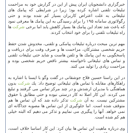
خبرگزاری دانشجویان ایران پیش از این در گزارش خود به مزاحمت
تبلیغات تلفنی اشاره كرده بود؛ زیرا در شرایطی كه پیامك های
تبلیغاتی به علت اعتراض كاربران بسیار كم شده بودند و حتی
رگولاتوری سامانه ۱۹۵ را برای رسیدگی به این پیامك ها معرفی نمود
كه باعث شد تعداد این پیامك ها بسیار كاهش یابد اما برخی
شركت
ها
راه تبلیغات تلفنی را برای خود انتخاب كردند.
مهم ترین مبحث درباره تبلیغات پیامكی و تلفنی، مخدوش شدن حفظ
حریم شخصی مشتركان، مزاحمت ها و صرف وقت برای دریافت و
پاسخگویی به این پیامك ها و تلفن هاست و شاید حتی تبلیغات تلفنی
و تماس های تبلیغاتی ناخواسته بیشتر ناقض حریم شخصی بوده و
مزاحمت زیادی را تولید می كنند.
در این راستا حسین فلاح جوشقانی در گفت وگو با ایسنا با اشاره به
راهكارهای مقابله با تماس های تبلیغاتی توضیح داد: یك
شركت
بدون
هماهنگی با مدیران ارشدش و در چند مركز تماس می گرفتند و تبلیغ
می كردند. این كار اصلا نه كار درستی نبوده و حتی مطابق با حقوق
مشتركین نیست. به آن
شركت
تذكر داده شد كه آن تماس ها هم
متوقف شده است. اما جلوگیری از این تماس ها مصوبه جداگانه ای
نمی خواهد. آنها را پیگیری می نماییم و تذكر می دهیم كه البته خیلی
هم كم شده است.
وی درباره ماهیت این تماس ها بیان كرد: این كار اساسا خلاف است،