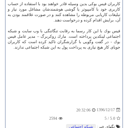
كاربران فیس بوكی بدین وسیله قادر خواهند بود با استفاده از حساب
كاربری خود با كامپیوتر یا گوشی هوشمندشان مشاغل مورد نیاز و
تبلیغات كاریابی مربوطه را مشاهده كنند و در صورت علاقمند بودن به
آن، برایش اقدام كرده و درخواست دهند.
فیس بوك با این كار رسما به رقابت تنگاتنگی با وب سایت و شبكه
اجتماعی لینكدین پرداخته است. مارك زوكربرگ – مدیر عامل فیس
بوك - در گفت وگویی با گزارشگران تاكید كرده است كه كاربران
جویای كار هیچ نیازی به پرداخت پول به این شبكه اجتماعی ندارند.
1396/12/17
20:32:06
2594
5
/
5.0
تگهای خبر:
شبكه اجتماعی