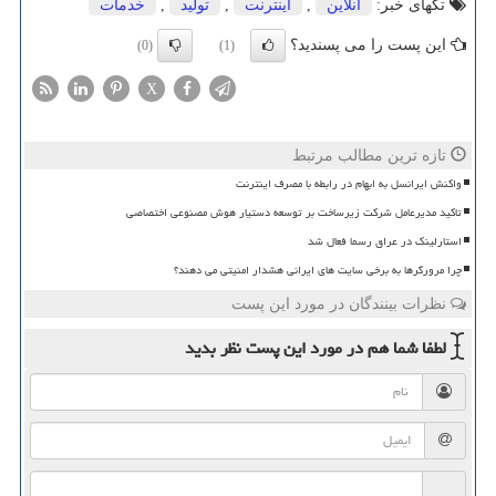
تگهای خبر:
آنلاین
,
اینترنت
,
تولید
,
خدمات
این پست را می پسندید؟
(0)
(1)
X
تازه ترین مطالب مرتبط
واکنش ایرانسل به ابهام در رابطه با مصرف اینترنت
تاکید مدیرعامل شرکت زیرساخت بر توسعه دستیار هوش مصنوعی اختصاصی
استارلینک در عراق رسما فعال شد
چرا مرورگرها به برخی سایت های ایرانی هشدار امنیتی می دهند؟
نظرات بینندگان در مورد این پست
لطفا شما هم
در مورد این پست
نظر بدید