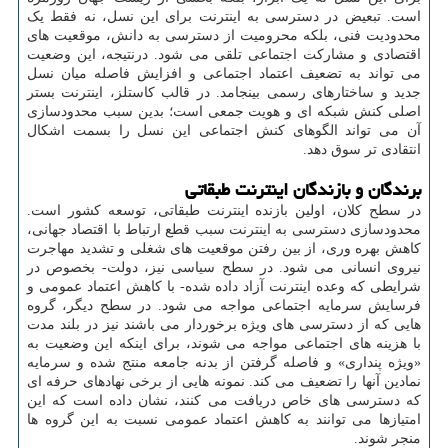
است. تبعیض در دسترسی به اینترنت برای این نسل، نه فقط یک
محدودیت فنی، بلکه محرومیت از دسترسی به دانش، موقعیت های
اقتصادی و مشارکت اجتماعی تلقی می شود. درنتیجه، این وضعیت
می تواند به تضعیف اعتماد اجتماعی و افزایش فاصله میان نسل
جدید و ساختارهای رسمی بینجامد. در قالب کاستلز، اینترنت بستر
اصلی کنش شبکه ای و هویت جمعی است؛ بدین سبب محدودسازی
آن می تواند الگوهای کنش اجتماعی این نسل را بسمت اشکال
انتقادی تر سوق دهد.
برندگان و بازندگان اینترنت طبقاتی
در سطح کلان، اولین بازنده اینترنت طبقاتی، توسعه کشور است.
محدودسازی دسترسی به اینترنت سبب قطع ارتباط با اقتصاد جهانی،
کاهش بهره وری، از بین رفتن موقعیت های شغلی و تشدید مهاجرت
نیروی انسانی می شود. در سطح سیاسی نیز، دولت- بخصوص در
شرایطی که وعده اینترنت آزاد داده شده- با کاهش اعتماد عمومی و
فرسایش سرمایه اجتماعی مواجه می شود. در سطح دیگر، گروه
هایی که از دسترسی های ویژه برخوردار می باشند نیز در بلند مدت
با هزینه های اجتماعی مواجه می شوند، برای اینکه این وضعیت به
«ویژه پنداری» و فاصله گرفتن از بدنه جامعه منتج شده و سرمایه
نمادین آنها را تضعیف می کند. نمونه هایی از برخی نهادهای حرفه ای
که دسترسی های خاص دریافت می کنند، نشان داده است که این
امتیازها می توانند به کاهش اعتماد عمومی نسبت به این گروه ها
منجر شوند.