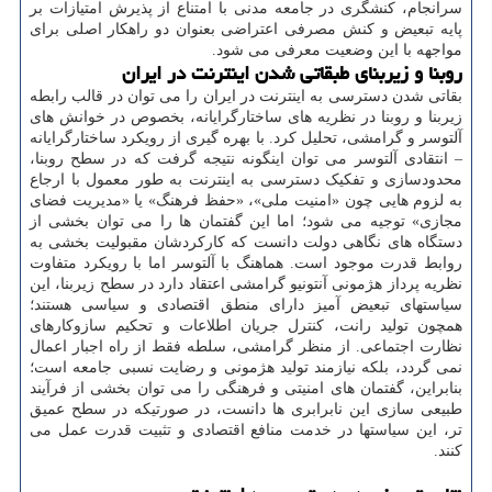
سرانجام، کنشگری در جامعه مدنی با امتناع از پذیرش امتیازات بر
پایه تبعیض و کنش مصرفی اعتراضی بعنوان دو راهکار اصلی برای
مواجهه با این وضعیت معرفی می شود.
روبنا و زیربنای طبقاتی شدن اینترنت در ایران
بقاتی شدن دسترسی به اینترنت در ایران را می توان در قالب رابطه
زیربنا و روبنا در نظریه های ساختارگرایانه، بخصوص در خوانش های
آلتوسر و گرامشی، تحلیل کرد. با بهره گیری از رویکرد ساختارگرایانه
– انتقادی آلتوسر می توان اینگونه نتیجه گرفت که در سطح روبنا،
محدودسازی و تفکیک دسترسی به اینترنت به طور معمول با ارجاع
به لزوم هایی چون «امنیت ملی»، «حفظ فرهنگ» یا «مدیریت فضای
مجازی» توجیه می شود؛ اما این گفتمان ها را می توان بخشی از
دستگاه های نگاهی دولت دانست که کارکردشان مقبولیت بخشی به
روابط قدرت موجود است. هماهنگ با آلتوسر اما با رویکرد متفاوت
نظریه پرداز هژمونی آنتونیو گرامشی اعتقاد دارد در سطح زیربنا، این
سیاستهای تبعیض آمیز دارای منطق اقتصادی و سیاسی هستند؛
همچون تولید رانت، کنترل جریان اطلاعات و تحکیم سازوکارهای
نظارت اجتماعی. از منظر گرامشی، سلطه فقط از راه اجبار اعمال
نمی گردد، بلکه نیازمند تولید هژمونی و رضایت نسبی جامعه است؛
بنابراین، گفتمان های امنیتی و فرهنگی را می توان بخشی از فرآیند
طبیعی سازی این نابرابری ها دانست، در صورتیکه در سطح عمیق
تر، این سیاستها در خدمت منافع اقتصادی و تثبیت قدرت عمل می
کنند.