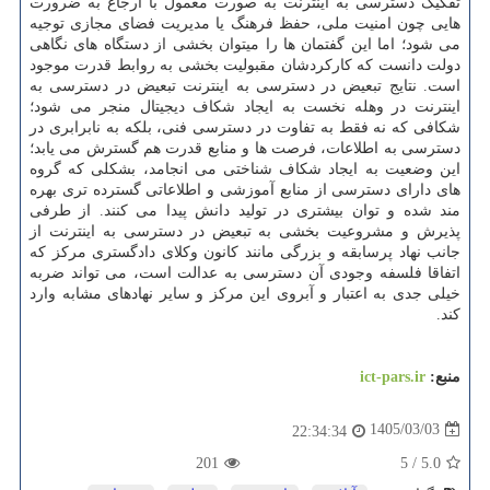
تفکیک دسترسی به اینترنت به صورت معمول با ارجاع به ضرورت
هایی چون امنیت ملی، حفظ فرهنگ یا مدیریت فضای مجازی توجیه
می شود؛ اما این گفتمان ها را میتوان بخشی از دستگاه های نگاهی
دولت دانست که کارکردشان مقبولیت بخشی به روابط قدرت موجود
است. نتایج تبعیض در دسترسی به اینترنت تبعیض در دسترسی به
اینترنت در وهله نخست به ایجاد شکاف دیجیتال منجر می شود؛
شکافی که نه فقط به تفاوت در دسترسی فنی، بلکه به نابرابری در
دسترسی به اطلاعات، فرصت ها و منابع قدرت هم گسترش می یابد؛
این وضعیت به ایجاد شکاف شناختی می انجامد، بشکلی که گروه
های دارای دسترسی از منابع آموزشی و اطلاعاتی گسترده تری بهره
مند شده و توان بیشتری در تولید دانش پیدا می کنند. از طرفی
پذیرش و مشروعیت بخشی به تبعیض در دسترسی به اینترنت از
جانب نهاد پرسابقه و بزرگی مانند کانون وکلای دادگستری مرکز که
اتفاقا فلسفه وجودی آن دسترسی به عدالت است، می تواند ضربه
خیلی جدی به اعتبار و آبروی این مرکز و سایر نهادهای مشابه وارد
کند.
منبع:
ict-pars.ir
1405/03/03
22:34:34
201
5
/
5.0