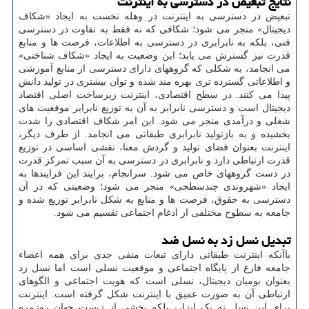
نتایج تبعیض در دسترسی به اینترنت
تبعیض در دسترسی به اینترنت در وهله نخست به ایجاد «شکاف
دیجیتال» منجر می شود؛ شکافی که نه فقط به تفاوت در دسترسی
فنی، بلکه به نابرابری در دسترسی به اطلاعات، فرصت ها و منابع
قدرت نیز گسترش می یابد؛ این وضعیت به ایجاد «شکاف شناختی»
می انجامد، به شکلی که گروههای دارای دسترسی از منابع آموزشی
و اطلاعاتی گسترده تری بهره مند شده و توان بیشتری در تولید دانش
پیدا می کنند. در سطح اقتصادی، اینترنت زیرساخت اصلی اقتصاد
دیجیتال است و دسترسی نابرابر به آن به توزیع نابرابر موقعیت های
شغلی و درآمدی منجر می شود. این امر شکاف اقتصادی را شدت
بخشیده و به بازتولید نابرابری طبقاتی می انجامد. از طرف دیگر،
اینترنت بعنوان فضای تولید و گردش معنا، نقشی اساسی در توزیع
قدرت ارتباطی دارد و نابرابری در دسترسی به آن سبب تمرکز قدرت
در دست گروههای خاص می شود. سرانجام، برایند این فرایندها به
ایجاد «شهروندی چندسطحی» منجر می شود؛ وضعیتی که در آن
دسترسی به حقوق، فرصت ها و منابع به شکل نابرابر توزیع شده و
جامعه به سطوح مختلفی از ادغام اجتماعی تقسیم می شود.
تبدیل نسل زد به نسل ضد
باآنکه اینترنت طبقاتی دارای تبعات منفی جدی برای همه اعضاء
جامعه فارغ از پایگاه اجتماعی و موقعیت نسلی است اما نسل زد
بعنوان بومیان دیجیتال، نسلی است که هویت اجتماعی و الگوهای
ارتباطی آن به صورت عمیق با اینترنت شکل گرفته است. اینترنت
برای این نسل نه یک ابزار، بلکه بخشی از زیست جهان روزمره