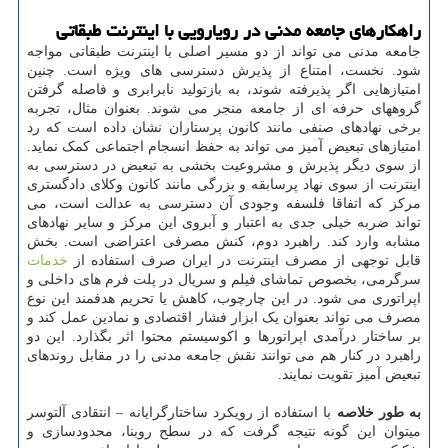
راهکارهای جامعه مدنی در رویارویی با اینترنت طبقاتی
جامعه مدنی می تواند از دو مسیر اصلی با اینترنت طبقاتی مواجه
شود. نخست، امتناع از پذیرش دسترسی های ویژه است. چنین
امتیازهایی اگر پذیرفته شوند، به بازتولید نابرابری و فاصله گرفتن
گروههای حرفه ای از جامعه منجر می شوند. بعنوان مثال، تجربه
برخی نهادهای صنفی مانند کانون پرستاران نشان داده است که رد
امتیازهای تبعیض آمیز می تواند به حفظ انسجام اجتماعی کمک نماید.
از سوی دیگر پذیرش و مشروعیت بخشی به تبعیض در دسترسی به
اینترنت از سوی نهاد پرسابقه و بزرگی مانند کانون وکلای دادگستری
مرکز که اتفاقا فلسفه وجودی آن دسترسی به عدالت است، می
تواند ضربه خیلی جدی به اعتبار و آبروی این مرکز و سایر نهادهای
مشابه وارد کند. راهبرد دوم، کنش مصرفی اعتراضی است. بخش
قابل توجهی از مصرف اینترنت در ایران صرف استفاده از
خدمات
سرگرمی، بخصوص تماشای فیلم و سریال در پلت فرم های داخلی و
اپراتوری می شود. در این چارچوب، کاهش یا تحریم هدفمند این نوع
مصرف می تواند بعنوان یک ابزار فشار اقتصادی و نمادین عمل کند و
بر ساختار درآمدی اپراتورها و اکوسیستم محتوا اثر بگذارد. این دو
راهبرد در کنار هم می توانند نقش جامعه مدنی را در مقابل روندهای
تبعیض آمیز تقویت نمایند.
به طور خلاصه
با استفاده از رویکرد ساختارگرایانه – انتقادی آلتوسر
میتوان این گونه نتیجه گرفت که در سطح روبنا، محدودسازی و