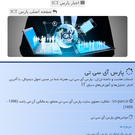
اخبار پارس ICT
صفحه اصلی پارس ICT
پارس آی سی تی
خدمات هاست و دامنه ارزان ؛ پارس آی سی تی، همراه شما در مسیر تحول دیجیتال، با آخرین
اخبار، تحلیل‌ها و آموزش‌های دنیای IT
ict-pars.ir - مالکیت معنوی سایت پارس آی سی تی متعلق به مالکین آن می باشد (1396 -
1405)
میانبرهای پارس آی سی تی
درباره ما
خرید بک لینک در پارس آی سی تی