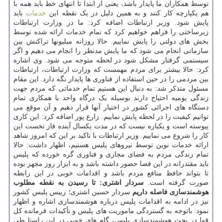
توسط همکاران ما پایدار باشد، یعنی از ابتدا تا انتهای خط باید همه با
هم یکپارچه کار کنند و به همین دلیل در یک نقطه این
خدمات
باید
پایش شود. وزیر ارتباطات اضافه کرد: ما در وزارت ارتباطات
زیرساختی را فراهم خواهیم کرد که تمام خدمات ارائه شده توسط
بخش های دولتی را پایش نماییم. حالا روزانه میلیونها تراکنش بین
سازمانی انجام می شود که ما پایش مدنظر را انجام می دهیم و اگر
سیستمی گرفتار مشکل شود در لحظه متوجه می شود. وی اشاره
کرد: حالا بیشتر برای مردم مهمست که وزارت ارتباطات، ارتباطات
بین مردمی را در حین استفاده از فناوری ها پایدار نگه دارد. این مقام
مسئول متذکر شد: به دنبال این هستیم تمام خدماتی که مردم جهت
زندگی یومیه احتیاج دارند بوسیله یک درگاه واحد با همکاری تمام
دستگاه های اجرائی کشور در اختیار آنها قرار دهیم و آن موقع می
توانیم کیفیت را در لحظه پایش نماییم. زارع پور اضافه کرد: این کاری
پیوسته است و یکباره نیست که در مدت یکسال آینده فاز نخست این
کار را شروع می نماییم. وزیر ارتباطات با تاکید بر این که امروز شاهد
ارائه خدمات نوین توسط نیروهای پلیس هستیم، اظهار داشت: حالا
تمام زندگی مردم به فضای مجازی و فناوری گره خورده که پلیس
باید مقتدرانه در این فضا حضور داشته باشد و به ابزار روز مجهز بوده
تا بتواند حافظ منافع مردم باشد و اقدامات خوبی در این رابطه
صورت گرفته است.
سردار اشتری: تا رسیدن به نقطه مطلوب
هوشمندسازی فاصله داریم
سردار حسین اشتری؛ رییس پلیس کشور
نیز در ادامه به اقدامات پلیس درباره هوشمندسازی اشاره و اظهار
نمود: باتوجه به گستردگی ماموریت های پلیس و تأکیدات فرمانده کل
قوا در بحث هوشمندسازی پلیس، گام های خوبی در این راستا طی