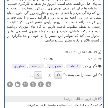
سالهای قبل برداشته شده است، امروز نیز شاهد به کارگیری قسمتی
از سامانه ها برای این هدف بودیم. وی بیان کرد: معتقدیم با توجه به
این که زندگی مردم با فضای مجازی و فناوری روز گره خورده، باید
پلیس نیز در این رابطه بتواند به روز و کارآمد باشد و با پیشرفت در
این عرصه ارائه خدمت کند. رییس پلیس کشور تصریح کرد: البته تا
رسیدن به نقطه مطلوب فاصله داریم اما گام های مؤثری برداشته
شده و حرکت شتابان، خوب و رو به رشد نیروی انتظامی ما را
امیدوار می کند که بتوانیم این مسیر را به خوبی و خدمتگزاری را
باکیفیت بالاتر و دقت بیشتر تسریع نماییم.
1400/07/19
10:21:26
730
5
/
5.0
تگهای خبر:
خدمات
,
سرویس
,
سیستم
,
فناوری
این پست را می پسندید؟
(0)
(1)
X
تازه ترین مطالب مرتبط
مرگ دورکاری در ایران وقتی اینترنت ناپایدار متخصصان را وادار به کوچ کرد