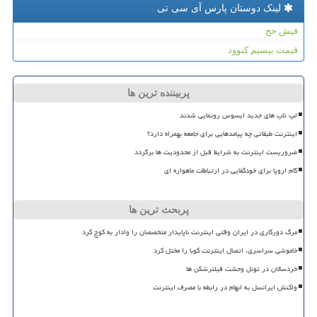
لینک دوستان پارس آی سی تی
فیش حج
قیمت بیسیم کنوود
پربیننده ترین ها
لپ تاپ های جدید ایسوس رونمایی شدند
اینترنت طبقاتی چه پیامدهایی برای جامعه بهمراه دارد؟
ضروریست اینترنت به شرایط قبل از محدودیت ها برگردد
گام اروپا برای خودکفایی در ارتباطات ماهواره ای
پربحث ترین ها
مرگ دورکاری در ایران وقتی اینترنت ناپایدار متخصصان را وادار به کوچ کرد
خاموشی سراسری، اتصال اینترنت کوبا را مختل کرد
خردسالان در تونل وحشت فیلترشکن ها
واکنش ایرانسل به ابهام در رابطه با مصرف اینترنت