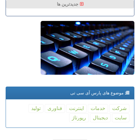
جدیدترین ها
موضوع های پارس آی سی تی
شركت
خدمات
اینترنت
فناوری
تولید
سایت
دیجیتال
رپورتاژ